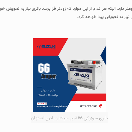
 متوسط این باتری عمری حدود 2 سال یا 40،000 کیلومتر دارد. البته هر کدام از این موارد که زودتر فرا برسد با
باتری سوزوکی 66 آمپر سپاهان باتری اصفهان