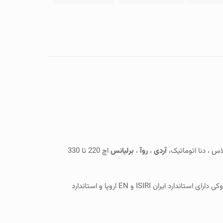
لاس ، دنا اتوماتیک،
آردی
،
روآ
،
برلیانس
اچ 220 تا 330
ساخت باطریهای 66AH در خط تولید این کارخانه از نوع سیلد یا خشک اتمی و ابعاد پایه کوتاه ، بلند ، قطب موافق می باشد . باتریهای سوزوکی دارای استاندارد ایران ISIRI و EN اروپا و استاندارد