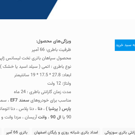
ویژگی‌های محصول:
ه سبد خرید
ظرفیت باطری:
66 آمپر
محصول سپاهان باتری تخت لیسانس ژاپ
نوع باطری : اتمی ( سیلد اسید یا خشک )
ابعاد: 27.8 * 17.5 * 19 سانتیمتر
ولتاژ: 12 ولت
مدت زمان گارانتی باطری : 24 ماه
مناسب برای خودروهای
سمند EF7
، سمن
پارس ( پرشیا )
،
دنا
، دنا پلاس ، دنا اتوما
90 یا
ال 90
،
وانت
آریسان ، مزدا وانت و 
انتی باتری سوزوکی
امداد باتری شبانه روزی و رایگان اصفهان
باتری 66 آمپر