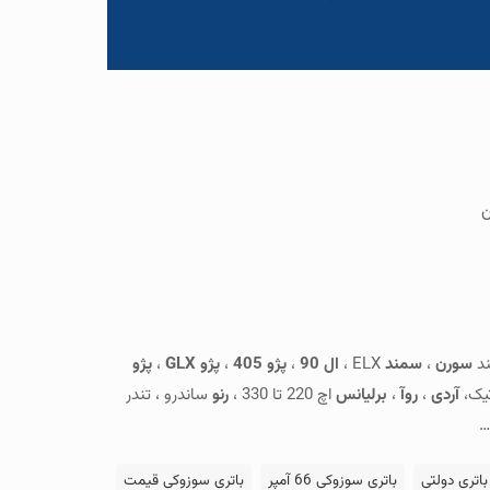
ن
د
سورن
،
سمند
ELX ،
ال 90
،
پژو 405
،
پژو GLX
،
پژو
تیک،
آردی
،
روآ
،
برلیانس
اچ 220 تا 330 ،
رنو
ساندرو ، تندر
…
باتری دولتی
باتری سوزوکی 66 آمپر
باتری سوزوکی قیمت