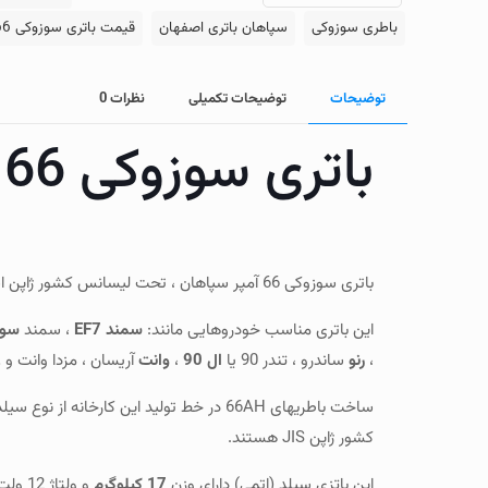
باطری سوزوکی
سپاهان باتری اصفهان
قیمت باتری سوزوکی 66 آمپر
توضیحات
توضیحات تکمیلی
نظرات
0
باتری سوزوکی 66 آمپر
باتری سوزوکی 66 آمپر سپاهان ، تحت لیسانس کشور ژاپن است.
این باتری مناسب خودروهایی مانند:
سمند EF7
، سمند
سور
،
رنو
ساندرو ، تندر 90 یا
ال 90
،
وانت
آریسان ، مزدا وانت و
کشور ژاپن JIS هستند.
این باتزی سیلد (اتمی) دارای وزن
17 کیلوگرم
و ولتاژ 12 ولت میباشد.