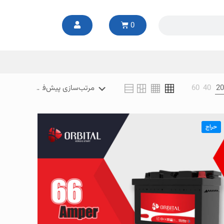
0
60
40
2
حراج